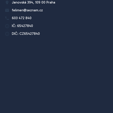
Janovská 394, 109 00 Praha
felimen@seznam.cz
603 472 840
IČ: 65427840
DIČ: CZ65427840